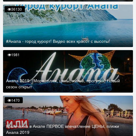
36130
#Анапа - город курорт! Видео всех красот с высоты!
1981
Анапа 2019. (Море, пляж, цены, жильё, прогулка) Новый
сезон открыт
1470
Крымчанка в Анапе ПЕРВОЕ впечатление ЦЕНЫ, пляжи
Анапа 2019