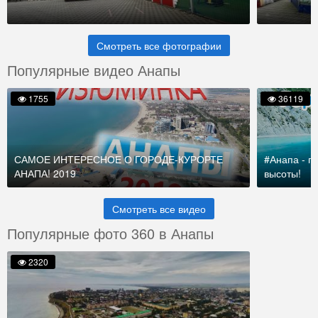
Смотреть все фотографии
Популярные видео Анапы
1755
36119
САМОЕ ИНТЕРЕСНОЕ О ГОРОДЕ-КУРОРТЕ
#Анапа - го
АНАПА! 2019
высоты!
Смотреть все видео
Популярные фото 360 в Анапы
2320