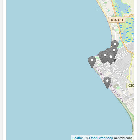
Leaflet
| ©
OpenStreetMap
contributors