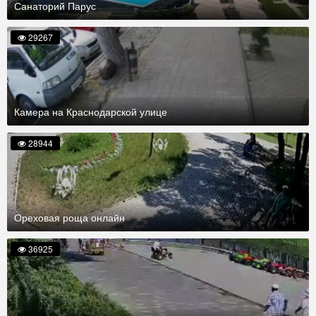
Санаторий Парус
29267
Камера на Краснодарской улице
28944
Ореховая роща онлайн
36925