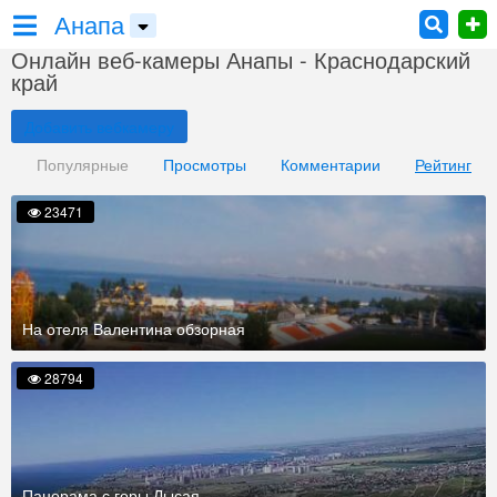
Анапа
Онлайн веб-камеры Анапы - Краснодарский
край
Добавить вебкамеру
Популярные
Просмотры
Комментарии
Рейтинг
23471
На отеля Валентина обзорная
28794
Панорама с горы Лысая