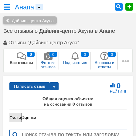
Анапа
Дайвинг-центр Акула
Все отзывы о Дайвинг-центр Акула в Анапе
Отзывы "Дайвинг-центр Акула"
0
0
0
0
Все отзывы
Фото из
Подписаться
Вопросы и
отзывов
ответы
0
0
0
0
Плюсы и
Рекомендации
Был в этом
Собираюсь
0
Написать отзыв
минусы
месте
сюда
РЕЙТИНГ
0
Общая оценка объекта:
Сейчас здесь
на основании
Я
0
отзывов
представитель
Фильтры
Оценки