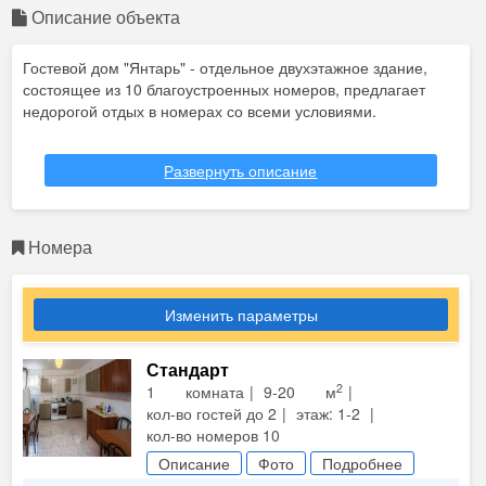
Описание объекта
Гостевой дом "Янтарь" - отдельное двухэтажное здание,
состоящее из 10 благоустроенных номеров, предлагает
недорогой отдых в номерах со всеми условиями.
Гостевой дом "Янтарь" расположен в тихом, спальном
Развернуть описание
зеленом и экологически благоприятном уголке города –
курорта Анапы. Отдыхающие имеют возможность посетить
как городской песчаный, так и галечный пляжи. До
галечного пляжа около 10 минут ходьбы; 15-20 минут
Номера
ходьбы отделяют туристов от песчаного пляжа, набережной
Анапы, Театральной площади, парка отдыха с
многочисленными аттракционами для взрослых и детей.
Изменить параметры
Удобное расположение гостевого дома с транспортным
Стандарт
сообщением позволит Вам совершить поездку на пляжи
2
1 комната
9-20 м
Джемете, Сукко, Малого Утриша (Дельфинария),
кол-во гостей до 2
этаж: 1-2
Пионерского проспекта.
кол-во номеров 10
Питание:
общая кухня (самостоятельно) + платное питание
Описание
Фото
Подробнее
(по желанию)