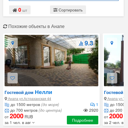
0
Сортировать
шт
Похожие объекты в Анапе
9.3
Нелли
Гостевой дом
Гостевой д
Анапа ул.Астраханская 44
Анапа ул.Ту
до 1500 метров
(до моря)
1
до 1500 
до 700 метров
(до центра)
2920
до 200 м
2000
2000
от
RUB
от
R
Подробнее
за 1 чел. в авг
за 2 чел. в а