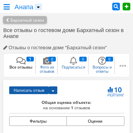
Анапа
Бархатный сезон
Все отзывы о гостевом доме Бархатный сезон в
Анапе
Отзывы о гостевом доме "Бархатный сезон"
1
0
0
0
Все отзывы
Фото из
Подписаться
Вопросы и
отзывов
ответы
1
0
0
0
Плюсы и
Рекомендации
Был в этом
Собираюсь
10
Написать отзыв
минусы
месте
сюда
РЕЙТИНГ
0
Общая оценка объекта:
Сейчас здесь
на основании
Я
1
отзывов
представитель
Фильтры
Оценки