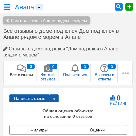
Анапа
Дом под ключ в Анапе рядом с морем
Все отзывы о доме под ключ Дом под ключ в
Анапе рядом с морем в Анапе
Отзывы о доме под ключ "Дом под ключ в Анапе
рядом с морем"
0
0
0
0
Все отзывы
Фото из
Подписаться
Вопросы и
отзывов
ответы
0
0
0
0
Плюсы и
Рекомендации
Был в этом
Собираюсь
0
Написать отзыв
минусы
месте
сюда
РЕЙТИНГ
0
Общая оценка объекта:
Сейчас здесь
на основании
Я
0
отзывов
представитель
Фильтры
Оценки